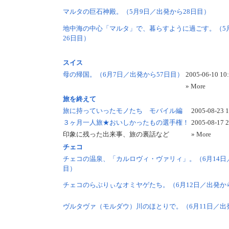
マルタの巨石神殿。（5月9日／出発から28日目）
地中海の中心「マルタ」で、暮らすように過ごす。（5
26日目）
スイス
母の帰国。（6月7日／出発から57日目）
2005-06-10 10
» More
旅を終えて
旅に持っていったモノたち モバイル編
2005-08-23 
３ヶ月一人旅★おいしかったもの選手権！
2005-08-17 
印象に残った出来事、旅の裏話など
» More
チェコ
チェコの温泉、「カルロヴィ・ヴァリィ」。（6月14日
目）
チェコのらぶりぃなオミヤゲたち。（6月12日／出発か
ヴルタヴァ（モルダウ）川のほとりで。（6月11日／出