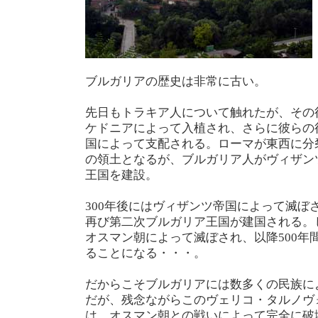
ブルガリアの歴史は非常に古い。
先日もトラキア人について触れたが、その
ケドニアによって入植され、さらに彼らの
国によって支配される。ローマが東西に分
の領土となるが、ブルガリア人がヴィザン
王国を建設。
300年後にはヴィザンツ帝国によって滅ぼさ
再び第二次ブルガリア王国が建国される。
オスマン朝によって滅ぼされ、以降500年
ることになる・・・。
だからこそブルガリアには数多くの民族に
だが、残念ながらこのヴェリコ・タルノヴ
は、オスマン朝との戦いによって完全に破