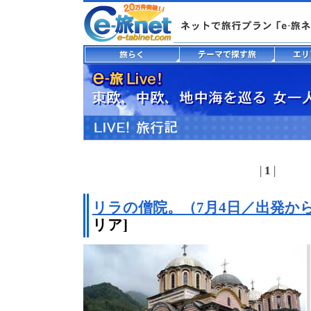
|
1
|
リラの僧院。（7月4日／出発から
リア]