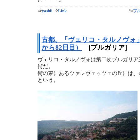
yoshii
Link
ブ
古都、「ヴェリコ・タルノヴォ」
から82日目）
[ブルガリア]
ヴェリコ・タルノヴォは第二次ブルガリア
街だ。
街の東にあるツァレヴェッツェの丘には、
という。