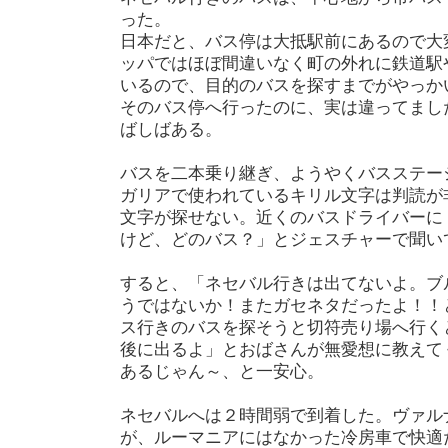
った。
日本だと、バス停は大抵駅前にあるので大
ッパではほぼ間違いなく町の外れに鉄道駅
いるので、目的のバスを探すまでがやっか
そのバス停へ行ったのに、実は違ってまし
ばしばある。
バスを二本乗り継ぎ、ようやくバスステー
ガリアで使われているキリル文字は判読が
文字が探せない。近くのバスドライバーに
けど、どのバス？」とジェスチャーで聞い
すると、「ネセバル行きは出てないよ。ブ
うではないか！またガセネタだったよ！！
ス行きのバスを探そうと切符売り場へ行く
後に出るよ」とおばさんが無愛想に教えて
あるじゃん～、と一安心。
ネセバルへは２時間弱で到着した。ヴァルナ
が、ルーマニアにはなかった冷房車で快適