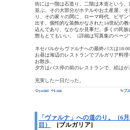
街には一階は石造り、二階は木造という、
並ぶ。その大部分がホテルやお土産屋、そ
り、その家々の間に、ローマ時代、ビザン
出す。個性的な装飾がなされた14世紀の
込んであり、なかなか見事だ。多くの民族
態もとてもいい。（詳細は写真集のページ
ネセバルからヴァルナへの最終バスは18:0
お昼は海辺のレストランでブルガリア料理
お散歩。
夕方はバス停の前のレストランで、絵はが
充実した一日だった。
yoshii
Link
ブ
「ヴァルナ」への道のり。（6月2
目）
[ブルガリア]