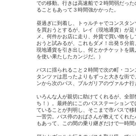
での移動。行きは高速船で２時間弱だった
ることもあって３時間強かかった。
昼過ぎに到着し、トゥルチャでコンスタン
を買おうとするが、レイ（現地通貨）が足
メ、何件かお店に走り、外貨で買い物をし
おうと試みるが、これもダメ！出発５分前
現地通貨を引き出し、何とかチケットを購
を使い果たしたカンジだ。）
バスに揺られること２時間で次の町・コン
タンツァは思ったよりもずっと大きな街で
ンから次のバス、ブルガリアのヴァルナ行
いろんな人が親切に助けてくれるが、全部
ち！）。最終的にこのバスステーションで
ていることが判明し、そこまで市バスで移
一苦労。バス停のおばさんが教えてくれた
もあって、この間の乗り継ぎだけで一時間