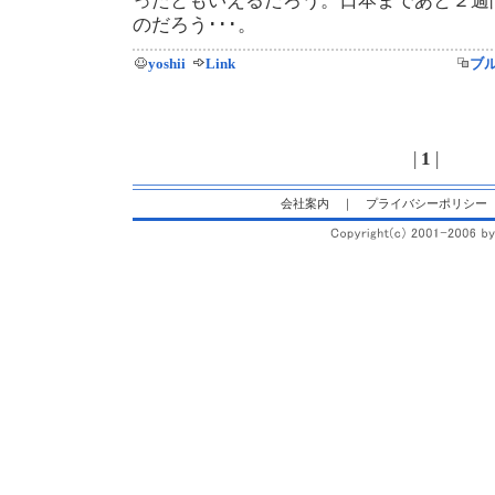
ったともいえるだろう。日本まであと２週
のだろう･･･。
yoshii
Link
ブ
|
1
|
会社案内
｜
プライバシーポリシー