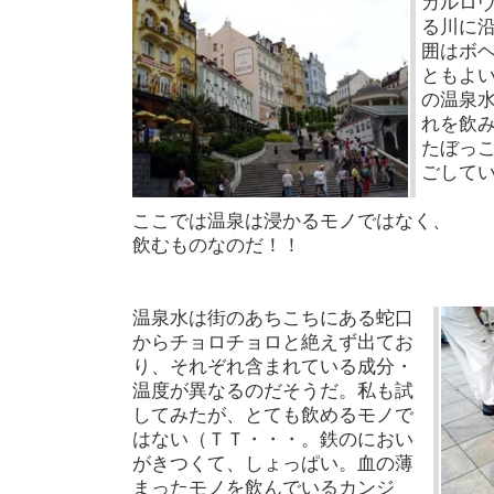
カルロ
る川に
囲はボ
ともよ
の温泉
れを飲
たぼっ
ごして
ここでは温泉は浸かるモノではなく、
飲むものなのだ！！
温泉水は街のあちこちにある蛇口
からチョロチョロと絶えず出てお
り、それぞれ含まれている成分・
温度が異なるのだそうだ。私も試
してみたが、とても飲めるモノで
はない（ＴＴ・・・。鉄のにおい
がきつくて、しょっぱい。血の薄
まったモノを飲んでいるカンジ