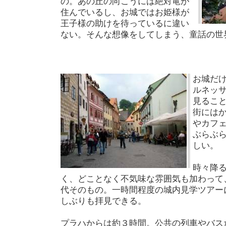
の。あの丘の向こうには絶対竜が
住んでいるし、お城ではお姫様が
王子様の助けを待っているに違い
ない。そんな想像をしてしまう、童話の世
お城だ
ルネッ
見るこ
街には
やカフ
ぶらぶ
しい。
時々降
く、どことなく不気味な雰囲気も加わって
代そのもの。一時間程度の城内見学ツアー
しぶりも拝見できる。
プラハからは約３時間。公共の列車やバス