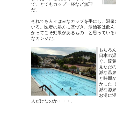
で、とてもカップ一杯など無理
だ。
それでも人々はみなカップを手にし、温泉
いる。医者の処方に基づき、湯治客は飲ん
かってこそ効果があるもの、と思っている
なカンジだ。
もちろ
日本の
ぐ。硫
見ただ
派な温
と時期
かった（
派な源
お湯に
人だけなのか・・・。