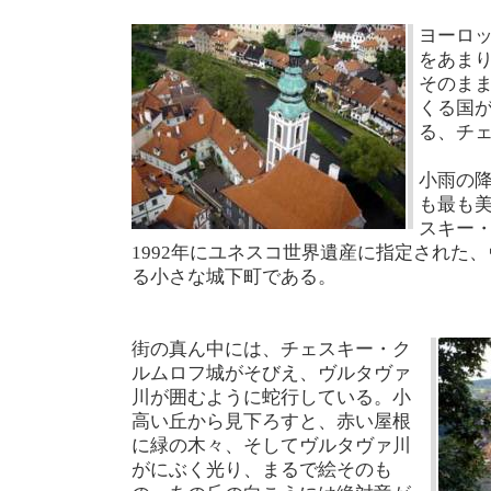
ヨーロ
をあま
そのま
くる国
る、チ
小雨の
も最も
スキー
1992年にユネスコ世界遺産に指定された
る小さな城下町である。
街の真ん中には、チェスキー・ク
ルムロフ城がそびえ、ヴルタヴァ
川が囲むように蛇行している。小
高い丘から見下ろすと、赤い屋根
に緑の木々、そしてヴルタヴァ川
がにぶく光り、まるで絵そのも