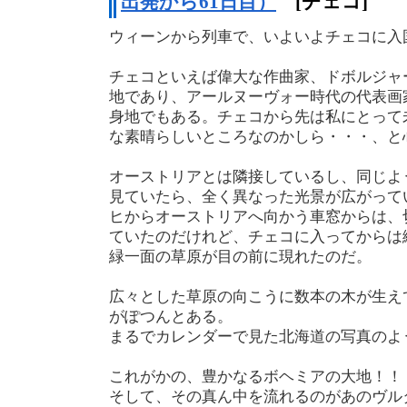
出発から61日目）
[チェコ]
ウィーンから列車で、いよいよチェコに入
チェコといえば偉大な作曲家、ドボルジャ
地であり、アールヌーヴォー時代の代表画
身地でもある。チェコから先は私にとって
な素晴らしいところなのかしら・・・、と
オーストリアとは隣接しているし、同じよ
見ていたら、全く異なった光景が広がって
ヒからオーストリアへ向かう車窓からは、
ていたのだけれど、チェコに入ってからは
緑一面の草原が目の前に現れたのだ。
広々とした草原の向こうに数本の木が生え
がぽつんとある。
まるでカレンダーで見た北海道の写真のよ
これがかの、豊かなるボヘミアの大地！！
そして、その真ん中を流れるのがあのヴル