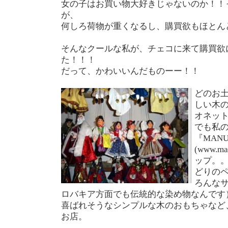
女の子はお買い物大好きじゃないのか！！
が、
何しろ荷物が重くなるし、購買欲もほとん
そんなクールな私が、チェコに来て購買欲
た！！！
だって、かわいいんだものーー！！
どのお
しい木
オネッ
でも私
『MANU
(www.m
ップ。
どりの
ろんな
ロバキア方面でも伝統的な染め物なんです
喜ばれそうなシンプルな木のおもちゃなど
お店。