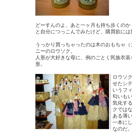
どーすんのよ、あと一ヶ月も持ち歩くのか
と自分につっこんでみたけど、購買欲には
うっかり買っちゃったのは木のおもちゃ（
ニーのロウソク。
人形が大好きな母に、例のごとく民族衣装
形。
ロウソ
せたシ
いうフ
匂いも
気化す
クでは
ある薄
一本に
なのだ