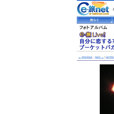
← previous
-
next →
|
archi