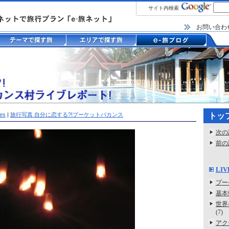
サイト内検索
お問い合わ
ves
|
旅行写真 自分に恋する?!プーケットバカンス
トッ
次の
前の
LIV
プー
基本
世界
(7)
アク