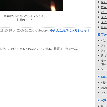
何も
危険
バカ
熱気球ならぬ空へのしょうろう流し
タイ
幻想的・・・
タイ
月別
 11:10:19 on 2005-10-20 / Category:
ゆきんこお気に入りショット
フォ
バカ
アジ
した。このアイテムへのコメントの追加、投票はできません。
アジ
選び
ゆき
(19)
ＶＩ
Lin
e-
7倍
メル
e-旅 
第一