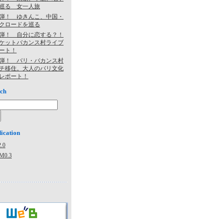
巡る 女一人旅
弾！ ゆきんこ、中国・
クロードを巡る
弾！ 自分に恋する？！
ケットバカンス村ライブ
ート！
弾！ バリ・バカンス村
チ移住。大人のバリ文化
レポート！
ch
ication
.0
M0.3