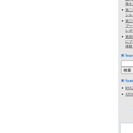
海を
第二
シル
第三
プー
レポ
第四
にプ
体験
Sear
Synd
RSS2
ATO