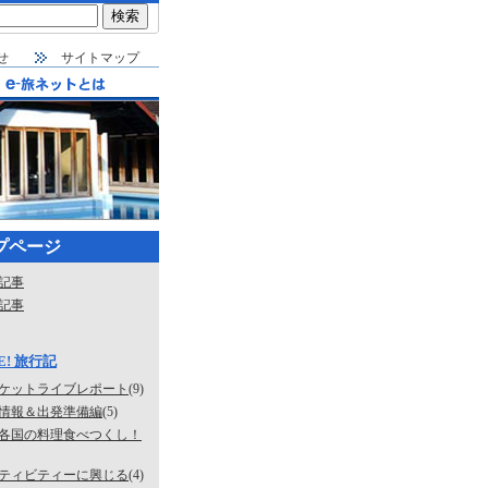
せ
サイトマップ
プページ
記事
記事
E! 旅行記
ケットライブレポート
(9)
情報＆出発準備編
(5)
各国の料理食べつくし！
ティビティーに興じる
(4)