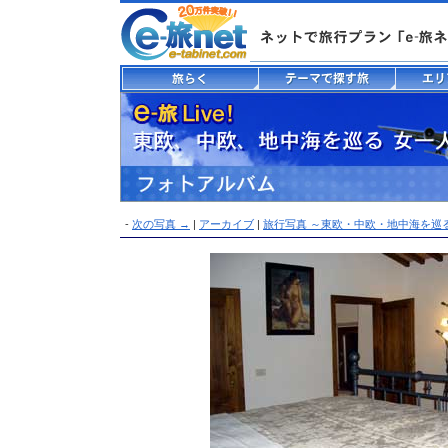
-
次の写真 →
|
アーカイブ
|
旅行写真 ～東欧・中欧・地中海を巡