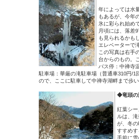
年によっては水
もあるが、今年
氷に彩られ始め
月頃には、落差9
も見られるかも
エレベーターで
この写真は右手
台からのもの。
バス停：中禅寺
駐車場：華厳の滝駐車場（普通車310円/
ので、ここに駐車して中禅寺湖畔まで歩い
◆竜頭の
紅葉シー
ルは、滝
が、冬の
すすめす
手前に雪