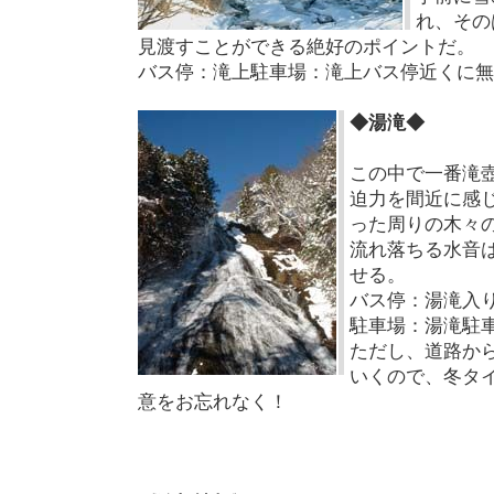
れ、その
見渡すことができる絶好のポイントだ。
バス停：滝上駐車場：滝上バス停近くに無
◆湯滝◆
この中で一番滝
迫力を間近に感
った周りの木々の
流れ落ちる水音
せる。
バス停：湯滝入
駐車場：湯滝駐
ただし、道路か
いくので、冬タ
意をお忘れなく！