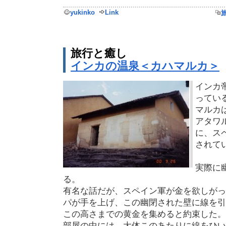
yukinko
Link
旅行と癒し
インカの温泉＜カハマルカ＞
インカ
ってい
マルカ
アタワ
に、ス
されて
実際に
る。
有名な話だが、スペイン軍が金を欲しがっ
パが手を上げ、この幽閉された壁に線を引
この高さまでの黄金を集めると約束した。
部屋の中には、大体このあたりに線をひい