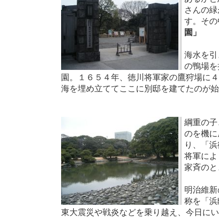
さんの緑
す。その
園」
海水を引
の鴨場を
園。１６５４年、徳川将軍家の鷹狩場に４
海を埋め立ててここに別邸を建てたのが始
綱重の子
のを機に
り、「浜
将軍によ
家斉のと
明治維新
称を「浜
東大震災や戦炎などを乗り越え、今日にい