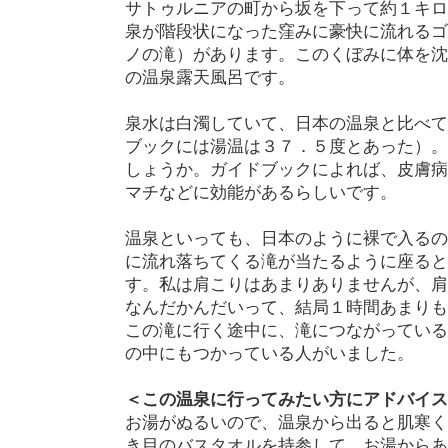
サトゥルニアの町から坂を下って約１キロ
泉が階段状になった窪みに豪快に流れるゴ
ノの滝）があります。このくぼみに体を沈
の温泉露天風呂です。
泉水は白濁していて、日本の温泉と比べて
ブックには湯温は３７．５度とあった）。
しょうか。ガイドブックによれば、皮膚病
マチなどに効能があるらしいです。
温泉といっても、日本のように裸で入るの
に流れ落ちてくる滝が当たるように座ると
す。私は肩こりはあまりありませんが、肩
なんだかんだいって、結局１時間あまりも
この滝に行く途中に、滝につながっている
の中にもつかっている人がいました。
＜この温泉に行ってみたい方にアドバイス
お湯がぬるいので、温泉から出ると肌寒く
き目のバスタオルを持参して、お湯からあ