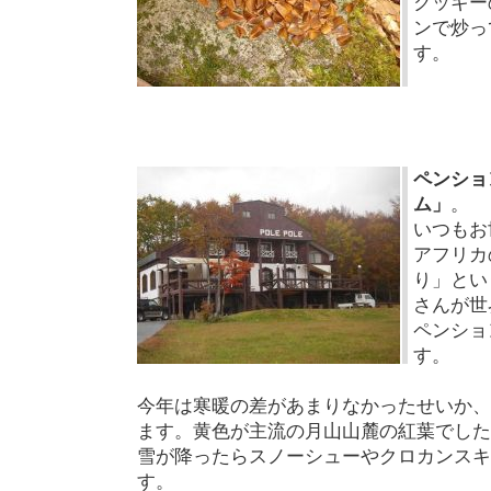
クッキー
ンで炒っ
す。
ペンショ
ム」
。
いつもお
アフリカ
り」とい
さんが世
ペンショ
す。
今年は寒暖の差があまりなかったせいか、
ます。黄色が主流の月山山麓の紅葉でした
雪が降ったらスノーシューやクロカンスキ
す。