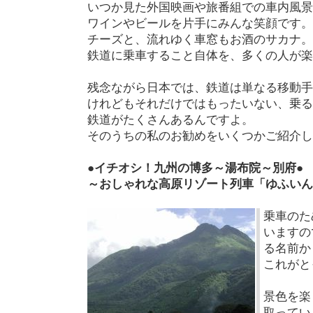
いつか見た外国映画や旅番組での車内風景
ワインやビールを片手にみんな笑顔です。
チーズと、流れゆく車窓もお酒のサカナ。
鉄道に乗車すること自体を、多くの人が楽
残念ながら日本では、鉄道は単なる移動手
けれどもそれだけではもったいない、乗る
鉄道がたくさんあるんですよ。
そのうちの私のお勧めをいくつかご紹介し
●イチオシ！九州の博多～湯布院～別府●
～おしゃれな高原リゾート列車「ゆふいん
乗車のた
いますの
る名前か
これがと
景色を楽
取ってい