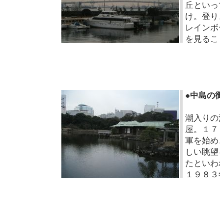
丘といっ
け。登り
レインボ
を見るこ
●中島の
潮入りの
屋。１７
軍を始め
しい眺望
たといわ
１９８３