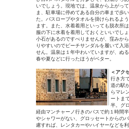
いでしょう。現地では、温泉から上がって
ま、駐車場に停めてある自分の車まで歩い
た。バスローブやタオルを掛けられるよう
ます。また、水着着用といっても脱衣所は
服の下に水着を着用しておくといいでしょ
小石があるのですべりませんが、窪みから
りやすいのでビーチサンダルを履いて入浴
せん。温泉は１年中わいていますが、ぬる
春や夏などに行ったほうがベター。
＜アク
行き方
道の駅
らマレ
ートま
半。グ
経由マンチャーノ行きのバスで約１時間半
やシャワーがない、グロッセートからのバ
慮すれば、レンタカーやハイヤーなどを利