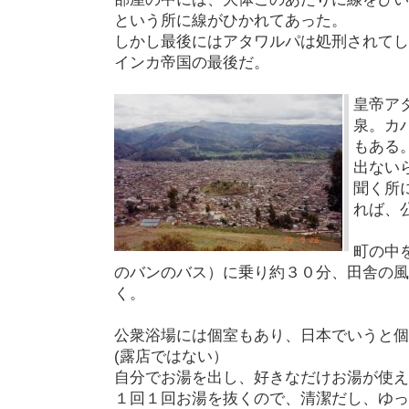
という所に線がひかれてあった。
しかし最後にはアタワルパは処刑されてし
インカ帝国の最後だ。
皇帝ア
泉。カ
もある
出ない
聞く所
れば、
町の中
のバンのバス）に乗り約３０分、田舎の風
く。
公衆浴場には個室もあり、日本でいうと個
(露店ではない）
自分でお湯を出し、好きなだけお湯が使え
１回１回お湯を抜くので、清潔だし、ゆっ