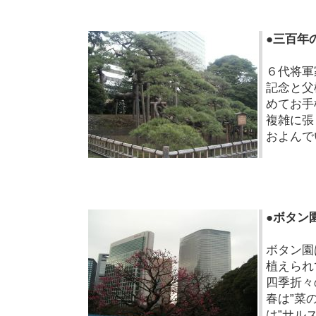
●三百年
６代将軍
記念と父
めてお手
複雑に張
およんで
●ボタン
ボタン園
植えられ
四季折々
春は”菜
は”サル