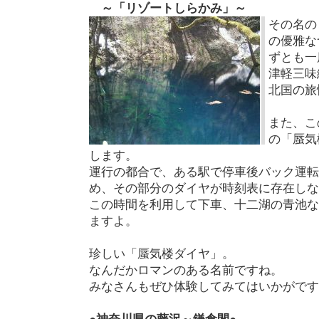
～「リゾートしらかみ」～
その名の
の優雅な
ずとも一
津軽三味
北国の旅
また、こ
の「蜃気
します。
運行の都合で、ある駅で停車後バック運転
め、その部分のダイヤが時刻表に存在しな
この時間を利用して下車、十二湖の青池な
ますよ。
珍しい「蜃気楼ダイヤ」。
なんだかロマンのある名前ですね。
みなさんもぜひ体験してみてはいかがです