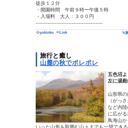
徒歩１２分
・開園時間 午前９時ー午後５時
・入場料 大人：３００円
---------------------------------------
yukinko
Link
旅行と癒し
山麓の秋でポレポレ
五色沼よ
左に湯殿
山形県の
（がっさ
など内陸
に広がる
鳥海山か
いった山形を取囲む山々までも一望できる