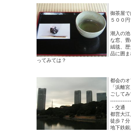
御茶屋で
５００円
潮入の池
な窓、畳
絨毯、歴
品に囲ま
ってみては？
都会のオ
「浜離宮
ごしてみ
-----------
・交通
都営大江
徒歩７分
地下鉄銀