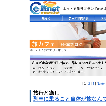
ホーム
>
e-旅ブログ
> 旅カフェ
|
1
|
2
|
3
|
Next»
旅行と癒し
列車に乗ること自体が旅なん